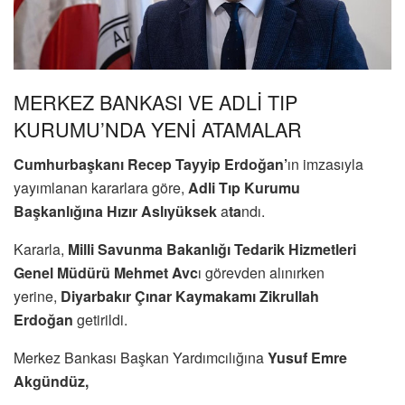
MERKEZ BANKASI VE ADLİ TIP
KURUMU’NDA YENİ ATAMALAR
Cumhurbaşkanı Recep Tayyip Erdoğan’
ın imzasıyla
yayımlanan kararlara göre,
Adli Tıp Kurumu
Başkanlığına Hızır Aslıyüksek
a
ta
ndı.
Kararla,
Milli Savunma Bakanlığı Tedarik Hizmetleri
Genel Müdürü Mehmet Avc
ı görevden alınırken
yerine,
Diyarbakır Çınar Kaymakamı Zikrullah
Erdoğan
getirildi.
Merkez Bankası Başkan Yardımcılığına
Yusuf Emre
Akgündüz,