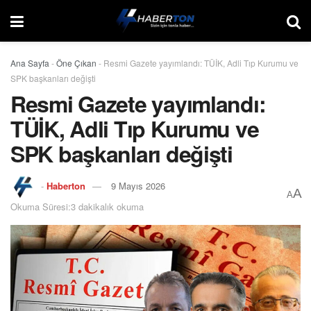
Ana Sayfa
-
Öne Çıkan
-
Resmi Gazete yayımlandı: TÜİK, Adli Tıp Kurumu ve
SPK başkanları değişti
Resmi Gazete yayımlandı:
TÜİK, Adli Tıp Kurumu ve
SPK başkanları değişti
-
Haberton
9 Mayıs 2026
A
A
Okuma Süresi:3 dakikalık okuma