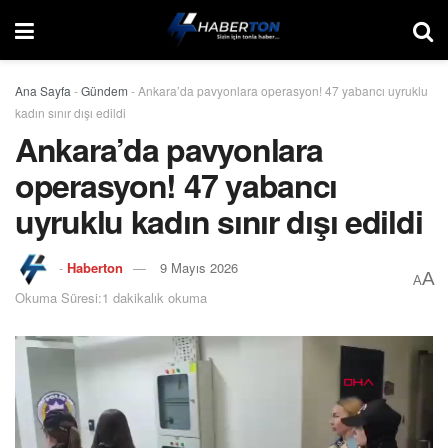
Ana Sayfa
-
Gündem
-
Ankara’da pavyonlara operasyon! 47 yabancı uyruklu
kadın sınır dışı edildi
Ankara’da pavyonlara
operasyon! 47 yabancı
uyruklu kadın sınır dışı edildi
-
Haberton
9 Mayıs 2026
A
A
Okuma Süresi:1 dakikalık okuma