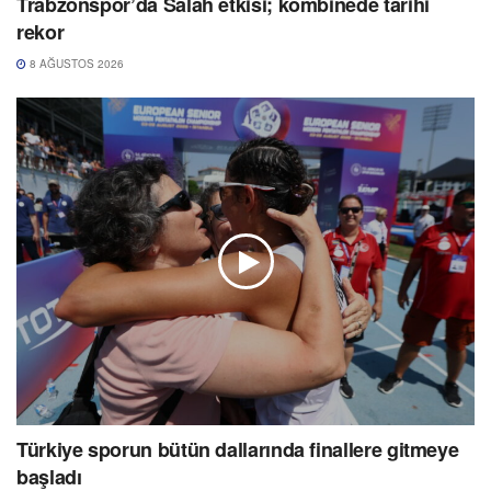
Trabzonspor’da Salah etkisi; kombinede tarihi
rekor
8 AĞUSTOS 2026
Türkiye sporun bütün dallarında finallere gitmeye
başladı