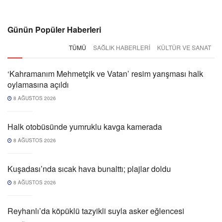
Günün Popüler Haberleri
TÜMÜ
SAĞLIK HABERLERI
KÜLTÜR VE SANAT
‘Kahramanım Mehmetçik ve Vatan’ resim yarışması halk
oylamasına açıldı
8 AĞUSTOS 2026
Halk otobüsünde yumruklu kavga kamerada
8 AĞUSTOS 2026
Kuşadası’nda sıcak hava bunalttı; plajlar doldu
8 AĞUSTOS 2026
Reyhanlı’da köpüklü tazyikli suyla asker eğlencesi