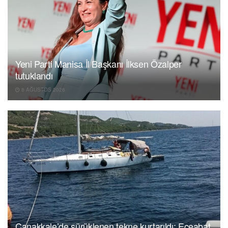
Yeni Parti Manisa İl Başkanı İlksen Özalper
tutuklandı
8 AĞUSTOS 2026
Çanakkale’de sürüklenen tekne kurtarıldı; Eceabat