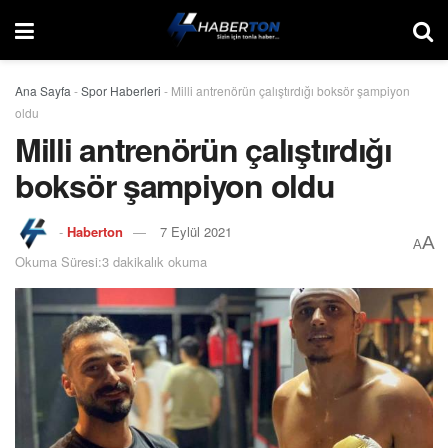
Ana Sayfa
-
Spor Haberleri
-
Milli antrenörün çalıştırdığı boksör şampiyon
oldu
Milli antrenörün çalıştırdığı
boksör şampiyon oldu
-
Haberton
7 Eylül 2021
A
A
Okuma Süresi:3 dakikalık okuma