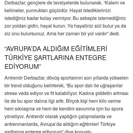
Derbazlar, gençlere de tavsiyelerde bulunarak, “Kalem ve
kelimeler, yumruktan güçlüdür. Hayat istediklerinizi
istediğiniz kadar kolay vermiyor. Bu sebeple istemediğiniz
zor yoldan gidin, hayal kurun. Ya hayaliniz sizi bulur ya da
siz onu bulursunuz. Ama her zaman bir yol vardır” dedi.
“AVRUPA’DA ALDIĞIM EĞİTİMLERİ
TÜRKİYE ŞARTLARINA ENTEGRE
EDİYORUM”
Antrenör Derbazlar, dövüş sporlarının son yıllarda yükselen
bir trend olduğunu belirterek, “Bu spor dalı ile uğraşanlar
strese veda ediyor ve fit kalabiliyor. Kadına şiddetin artması
ile de bu spor dalına ilgi arttı. Birçok kişi hem kilo verme
hem sıkılaşma ve hem de kendini savunma için bu spora
yöneliyor. Antrenör olarak yaptığım çalışmalarda ve
antrenmanlarda, Avrupa’da aldığım eğitimleri Türkiye
şartlarına entegre ediyorum” diye konuştu.