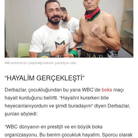
Milli antrenörün çalıştırdığı boksör şampiyon oldu
“HAYALİM GERÇEKLEŞTİ”
Derbazlar, çocukluğundan bu yana WBC’de
boks
maçı
hayali kurduğunu belirtti. “Hayalini kurarken bile
heyecanlanıyordum ve şimdi buradayım” diyen Derbazlar,
şunları söyledi:
“WBC dünyanın en prestijli ve en büyük boks
organizasyonu. Bu benim çocukluk hayalim. Sporcu olarak