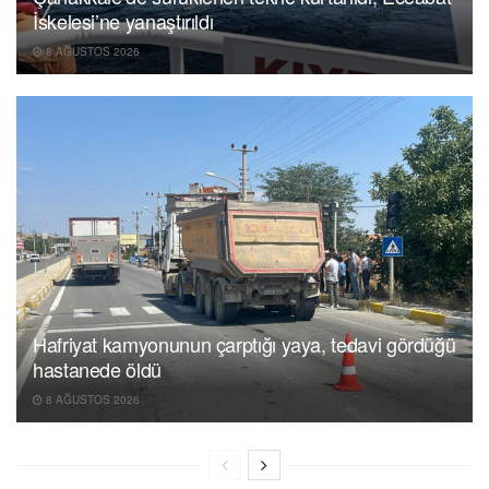
İskelesi’ne yanaştırıldı
8 AĞUSTOS 2026
Hafriyat kamyonunun çarptığı yaya, tedavi gördüğü
hastanede öldü
8 AĞUSTOS 2026