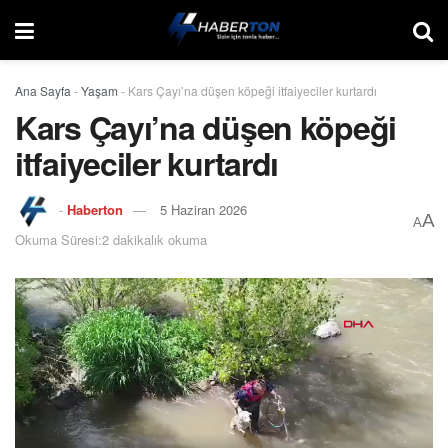
Ana Sayfa
-
Yaşam
-
Kars Çayı’na düşen köpeği itfaiyeciler kurtardı
Kars Çayı’na düşen köpeği
itfaiyeciler kurtardı
-
Haberton
5 Haziran 2026
A
A
Okuma Süresi:2 dakikalık okuma